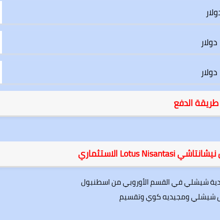
طريقة الدفع
Lotus N الاستثماري
بلدية شيشلي في القسم الأوروبي من اسطنبول
 مثل شيشلي ومجيديه كوي وتقسيم