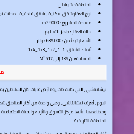
المنطقة :
شيشلي
نوع العقار:شقق سكنية , شقق فندقية , محلات تجا
مساحة المشروع : 9000 m2
حالة العقار : جاهز للتسليم
الأسعار تبدأ من : 635.000 دولار
أنماط الشقق : 1+1_2+1_3+1_4+1
المساحة:من 135 إلى 517 M²
من
نيشانتاشي ، التي كانت ذات يوم أرض غابات كان السلاطين يمارس
اليوم ، تُعرف نيشانتاشي ، وهي واحدة من أكثر المناطق 
ومطاعمها ، بأنها مركز التسوق والأزياء والحياة الاجتماعية 
المنطقة التاريخية.