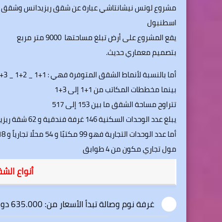
مشروع لوتس نيشانتاشي عبارة عن شقق ريزيدانس وشقق فن
اسطنبول
يقع المشروع على أرض تبلغ مساحتها 9000 متر مربع
بتصميم معماري حديث.
أما بالنسبة لأنماط الشقق المتوفرة فهي : 1+1 _ 2+1 _ 3+1 _ 4+1 .
بينما مخططات المكاتب من 1+1 إلى 3+1
تتراوح مساحة الشقق ما بين 153 إلى 517
يبلغ عدد الوحدات السكنية 146 غرفة فندقية و 62 شقة ريزيدانس
أما عدد الوحدات التجارية فهو 99 مكتبًا و 54 محلًا تجارياً و 18 مطعمًا ومقهىً
مول تجاري مكون من 4 طوابق
أنواع الش
غرفة نوم وصالة تبدأ الأسعار من: 635.000 دولار