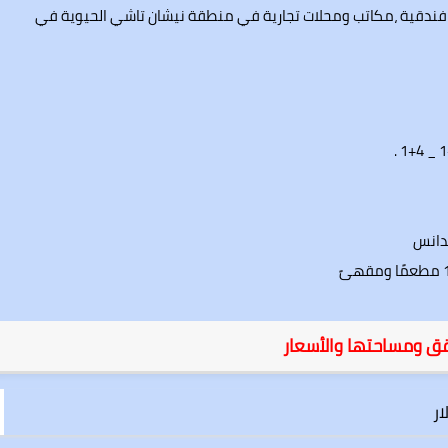
دقية ،مكاتب ومحلات تجارية في منطقة نيشان تاشي الحيوية في
قق ومساحتها والأسعار