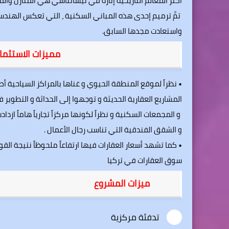
أكثر المعالم التاريخية إثارة في نيشانتاشي هي المنازل والم
تمَّ ترميم إحدى هذه المباني السكنية ، التي تعكس الهند
واستعادت مجدها السابق.
مميزات الاستثم
• نظراً لموقع المنطقة الحيوي و غناها بالمراكز السياحية
المشاريع العقارية الحديثة و توجهوا إلى الحداثة و التطوير
و المجمعات السكنية و نظراً لكونها مركزاً تجارياً هاماً از
و الشقق الفندقية التي تناسب رجال الأعمال .
• كما تشهد أسعار العقارات فيها ارتفاعاً ملحوظاً نتيجة ال
سوق العقارات في تركيا
ميزات المشروع
تدفئة مركزية