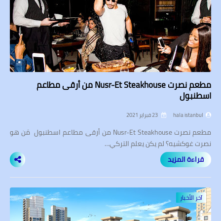
مطعم نصرت Nusr-Et Steakhouse من أرقى مطاعم
اسطنبول
hala istanbul
23 فبراير 2021
مطعم نصرت Nusr-Et Steakhouse من أرقى مطاعم اسطنبول مَن هو
نصرت غوكشيه؟ لم يكن يعلم التركي…
قراءة المزيد
آخر الأخبار