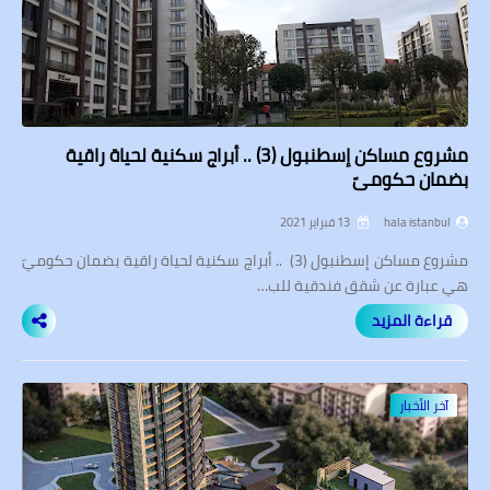
مشروع مساكن إسطنبول (3) .. أبراج سكنية لحياة راقية
بضمان حكوميّ
hala istanbul
13 فبراير 2021
مشروع مساكن إسطنبول (3) .. أبراج سكنية لحياة راقية بضمان حكوميّ
هي عبارة عن شقق فندقية للب…
قراءة المزيد
آخر الأخبار