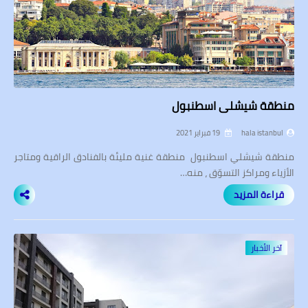
منطقة شيشلي اسطنبول
hala istanbul
19 فبراير 2021
منطقة شيشلي اسطنبول منطقة غنية مليئة بالفنادق الراقية ومتاجر
الأزياء ومراكز التسوّق ، منه…
قراءة المزيد
آخر الأخبار