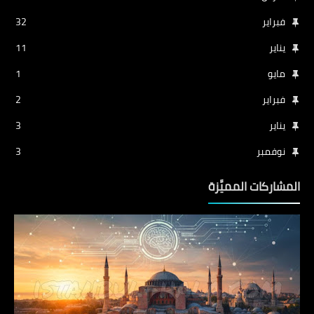
فبراير
32
يناير
11
مايو
1
فبراير
2
يناير
3
نوفمبر
3
المشاركات المميَّزة