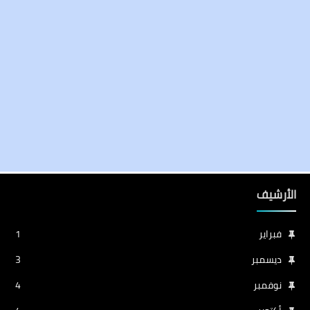
الأرشيف
فبراير
1
ديسمبر
3
نوفمبر
4