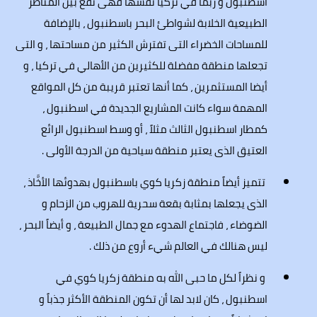
اسطنبول و ربما في تركيا نفسها فهى تقع بين المناظر
الطبيعية الخلابة لشواطئ البحر باسطنبول ، بالإضافة
للمساحات الخضراء التى تفترش الكثير من مساحتها ، و التى
تجعلها منطقة مفضلة للكثيرين من الأهالي في تركيا ، و
أيضا المستثمرين ، كما أنها تعتبر قريبة من كل المواقع
المهمة سواء كانت المشاريع الجديدة في اسطنبول ،
كمطار اسطنبول الثالث مثلاً ، أو وسط اسطنبول الرائع
العتيق الذى يعتبر منطقة سياحية من الدرجة الأولى .
تتميز أيضاً منطقة زكريا كوي باسطنبول بهدوئها الأخَّاذ ،
الذى يجعلها بمثابة بقعة سحرية للهروب من الزحام و
الضوضاء ، فاجتماع الهدوء مع جمال الطبيعة ، و أيضاً البحر ،
ليس هنالك في العالم شيء أروع من ذلك .
و نظراً لكل ما حبى الله به منطقة زكريا كوي في
اسطنبول ، كان لابد لها أن تكون المنطقة الأكثر جذباً و