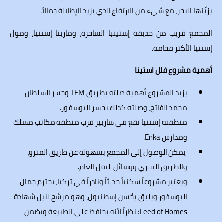
يزيِّنها البحر، مع شيء من الارتفاع الذي يزيد الإطلالة جمالاً.
المجمع قريب من حديقة إستينيا الساحرة، ومارينا إستنيا، ومول
إستنيا الأكثر فخامة.
أهمية مشروع فلل استينا
يزيد المشروع أهمية صلته بطريق TEM وجسر السلطان
محمد الفاتح، وصلته كذلك بجسر البوسفور.
منطقته إستنيا تقع في ساريير قرب منطقة مكاتب
مسلك
ومدارس Enka.
يمكن الوصول إلى المجمع بسهولة عن طريق المترو،
والطريق البحري ووسائل النقل العام.
ويعتبر مشروعاً سكنياً حديثاً ونادراً في تركيا، يحترم جمال
البوسفور ويليق بحُسن إسطنبول، وهو مرشح لنيل شهادة
Leed of Homes؛ نظراً لأنه يحافظ على الطبيعة ويضمن