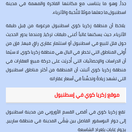
جداً، وهو ما يتناسب مع مكانتها الفاخرة والمهمة في مدينة
اسطنبول،ما جعلها موئلاً للنُّخبة والأثرياء.
يلاحَظ أن منطقة زكريا كوي اسطنبول مرغوبة من قِبل طبقة
الأثرياء، حيث يسكنها غالباً أغنى طبقات تركيا، وعندما يدور الحديث
حول فلل للبيع في اسطنبول أو استثمار عقاري راقٍ فيها، فإن من
أُولى المناطق التي تخطر في البال هي منطقة زكريا كوي، لا سيّما
أن الدراسات والإحصائيات التي أُجريَت على حركة مبيع العقارات في
منطقة زكريا كوي أثبتت أن المنطقة من أكثر مناطق اسطنبول
التي تشهد زيادةً وتحسُّناً في أسعار عقاراته
موقع زكريا كوي في إسطنبول
تقع زكريا كوي في أقصى القسم الأوروبي من مدينة
اسطنبول
إلى جوار البوسفور الفاصل بين شِقَّي المدينة في منطقة ساريير،
بجوار
غابات بلغراد
الشاسعة