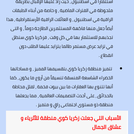
استثماراً في اسطنبول ، حيث زاد عليها الإقبال بطريقة
ملحوظة في الفترات الماضية ، و خاصة من أبناء الطبقات
الراقية في اسطنبول ، و العائلات الراقية الأرستقراطية ، هذا
أيضاً جعل منها فاكهة المستثمرين الطازجة دوماً ، و التى
تجذبهم للاستثمار بها في كل وقت ، فزكريا كوي ستظل
في تزايد عرض مستمر طالما يتزايد عليها الطلب دون
انقطاع .
تتميز منطقة زكريا كوي بتقسيمها المميز ، و مساحاتها
الخضراء الشاسعة المنسقة تنسيقاً من أروع ما يكون ، كما
أنها تتنوع بها العقارات ما بين بيوت فخمة ، لفلل محاطة
بالحدائق ، على أحدث التصميمات العالمية ، مما يجعلها
منطقة ذو مستوى اجتماعى راقٍ و متميز .
الأسباب التي جعلت زكريا كوي منطقة للأثرياء و
عشاق الجمال