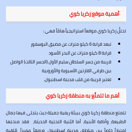
أهمية موقع زكريا كوي
تحتلُّ زكريا كوي موقعاً استراتيجياً هامّاً فهي :
تبعد قرابة 6 كيلو مترات عن مضيق
البوسفور
قرابة 8 كيلو مترات عن البحر الأسود
قريبة من
جسر السلطان سليم الأول
(الجسر الثالث) الواصل
بين طرفي القارتين الآسيوية والأوروبية
تعتبر قريبة من قلب مدينة اسطنبول.
أهم ما تتمتَّع به منطقة زكريا كوي
تتمتع منطقة زكريا كوي ببيئة ريفية جميلة حيث يتجلى فيها جمال
الطبيعة، وأناقة الأبنية، أما البُنية التحتية الحديثة، فقد منحتها
امتيازاً خاصاً بين مناطق مدينة اسطنبول، ورونقاً مميزاً، مُلقية