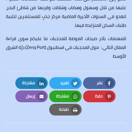
عليها من تلال وسهول وهضاب وشلالات وقربها من شاطئ البحر،
لتغدو في السنوات الأخيرة الماضية مركز جذبٍ للمستثمرين لتلبية
طلبات السكن المتزايدة فيها.
للمهتمات بآخر صيحات الموضة للمحجبات ما عليكم سوى قراءة
المقال التالي :
مول المحجبات في اسطنبول (Zeroj Port) درَّة الشرق
الأوسط
نشر
تغريد
مشاركة
LinkedIn
Twitter
Facebook
حفظ
مشاركة
إرسال
Email
Whatsapp
Pinterest
طباعة
Print