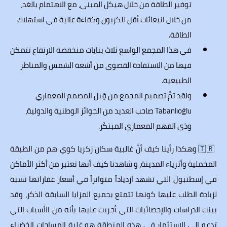
توفير الطاقة من خلال هيكل المبنى، مع الاهتمام بالغد،
من خلال انبعاثات أقل للكربون وكفاءة عالية في استهلاك
الطاقة.
في هذا المجمع الواسع ثلاث بنايات منخفضة الارتفاع تتمكن
فيها من الاستفادة القصوى من أشعة الشمس والمناظر
الطبيعية.
ولقد تمَّ تصميم المجمع من قِبل المصمم المعماري
Tabanlıoğlu صاحب العديد من الجوائز الوطنية والدولية،
وذي الفهم المعماري المبتكَر.
🇹🇷 وهكذا رأينا كيف أنَّ غالبية سكان زكريا كوي هم من الطبقة
المخملية وأثرياء المدينة، و شاهدنا كيف أنها تعتبر من أكثر الأماكن
في إسطنبول التي تشهد ازدياداً متواتراً في أسعار عقاراتها نسبة
لزيادة الطلب عليها كونها تتمتع بجميع المزايا السابقة الذكر، وقد
بينت الدراسات والإحصائيات التي أجريت عليها بأنه من الأسباب التي
تدعو إلى الاستثمار في هذه المنطقة هو غلبة المساحات الخضراء