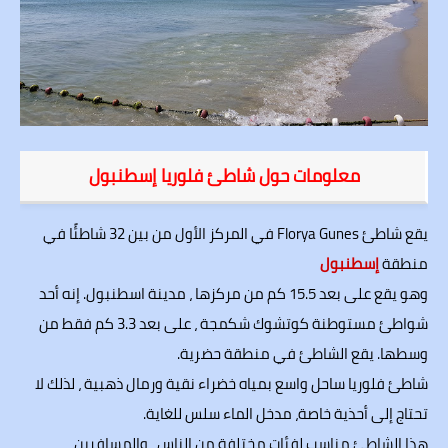
معلومات حول شاطئ فلوريا إسطنبول
يقع شاطئ Florya Gunes في المركز الأول من بين 32 شاطئًا في
منطقة
إسطنبول
وهو يقع على بعد 15.5 كم من مركزها ، مدينة اسطنبول. إنه أحد
شواطئ مستوطنة كوتشوك شكمجة ، على بعد 3.3 كم فقط من
وسطها. يقع الشاطئ في منطقة حضرية.
شاطئ فلوريا ساحل واسع بمياه خضراء نقية ورمال ذهبية ، لذلك لا
تحتاج إلى أحذية خاصة، مدخل الماء سلس للغاية.
هذا الشاطئ مناسب لفئات مختلفة من الناس ، والمسافرين