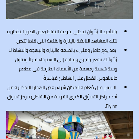
بالتأكيد لا بُدَّ وأن تحظى بفرصة التقاط بعض الصور التذكارية
لتلك المشاهد النابضة بالإثارة والمُتعة التي قلما تتكرر.
بعد يومٍ حافل ومليء بالمتعة والإثارة والبهجة والنشاط لا
بُدَّ وأنك تشعر بالجوع وبحاجة إلى الاسترخاء قليلاً وتناول
وجبة شهيّة ودسمة من الأسماك الطازجة في مطعم
جالاباجوس المُطل على الشاطئ مُباشرةً.
لا تنسَ قبل مُغادرة المكان شراء بعض الهدايا التذكارية من
أحد مراكز التسوُّق الكبرى القريبة من الشاطئ مركز تسوق
Flyinn.