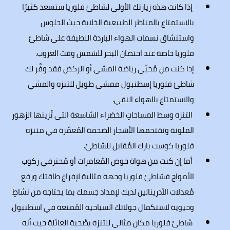
إذا كانت هذه زيارتك الأولى لشاطئ فلوريا ستسعد كثيرًا
بالاستمتاع بالمناظر الطبيعية الخلابة حيث الجلوس
واستنشاق نسمات الهواء الباردة اللطيفة على شاطئ
فلوريا خاصة عند احتضان البحر للشمس وقت الغروب.
إذا كنت من مُحبِّي رياضة المشي أو الركض فقد وفَّر لك
شاطئ فلوريا إسطنبول ممشى طويل للتنزه والمشي
والاستمتاع بالهواء النقي.
التنزه وسط المساحاتٍ الخضراء الشاسعة التي تُزينها الزهور
الملونة وتقتحمها الأشجار الضخمة المُعمّرة في متنزه
فلوريا كوست بارك المُقابل للشاطئ.
أما إن كنت من هواة خوض المُغامرات أو مُحترفي ركوب
الأمواج فشاطئ فلوريا وجهة مثالية لإفراغ طاقتك ورفع
مُعدلات الأدرينالين لديك لإمداد جسمك بما يحتاجه من نشاطٍ
وحيوية لاستكمال جولاتك السياحية المُمتعة في اسطنبول.
شاطئ فلوريا مكان مثالي للتنزه بصُحبة العائلة حيث أنه